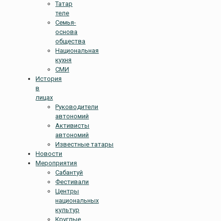
Татар
теле
Семья-
основа
общества
Национальная
кухня
СМИ
История
в
лицах
Руководители
автономий
Активисты
автономий
Известные татары
Новости
Мероприятия
Сабантуй
Фестивали
Центры
национальных
культур
Круглые