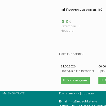
Просмотров статьи:
160
0
Категории
Новости
Похожие записи
21.06.2026
06.06
Поездка в г. Чистополь
Ярки
Читать далее
Мы ВКОНТАКТЕ
Контактная информация
E-mail:
info@mosobltatar.ru
Адрес: 115184, г. Москва, Малы