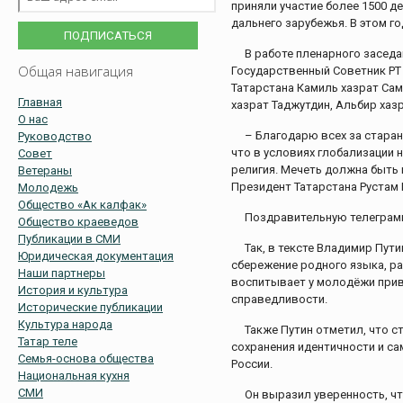
приняли участие более 1500 де
дальнего зарубежья. В этом го
В работе пленарного заседа
Общая навигация
Государственный Советник РТ
Татарстана Камиль хазрат Сам
Главная
хазрат Таджутдин, Альбир хаз
О нас
– Благодарю всех за старан
Руководство
что в условиях глобализации н
Совет
религия. Мечеть должна быть н
Ветераны
Президент Татарстана Рустам 
Молодежь
Общество «Ак калфак»
Поздравительную телеграмм
Общество краеведов
Публикации в СМИ
Так, в тексте Владимир Пут
Юридическая документация
сбережение родного языка, ра
Наши партнеры
воспитывает у молодёжи прив
История и культура
справедливости.
Исторические публикации
Культура народа
Также Путин отметил, что с
Татар теле
сохранения идентичности и с
Семья-основа общества
России.
Национальная кухня
СМИ
Он выразил уверенность, чт