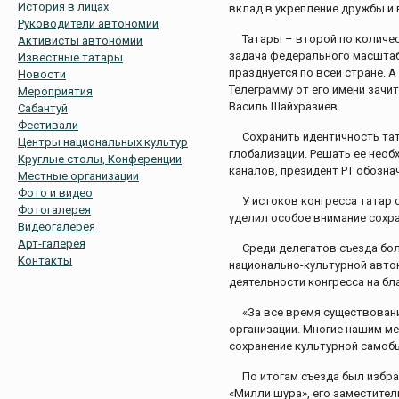
История в лицах
вклад в укрепление дружбы и
Руководители автономий
Татары – второй по количес
Активисты автономий
задача федерального масштаб
Известные татары
празднуется по всей стране. 
Новости
Телеграмму от его имени зачи
Мероприятия
Василь Шайхразиев.
Сабантуй
Фестивали
Сохранить идентичность та
Центры национальных культур
глобализации. Решать ее необ
Круглые столы, Конференции
каналов, президент РТ обозна
Местные организации
Фото и видео
У истоков конгресса татар 
Фотогалерея
уделил особое внимание сохр
Видеогалерея
Арт-галерея
Среди делегатов съезда бо
Контакты
национально-культурной авто
деятельности конгресса на бл
«За все время существован
организации. Многие нашим м
сохранение культурной самобы
По итогам съезда был избр
«Милли шура», его заместител