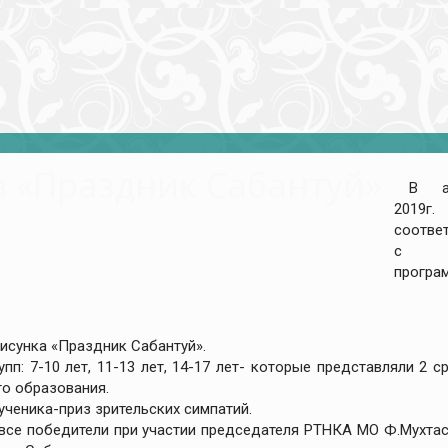
а «Праздник Сабантуй»
В а
2019
соотве
с
програ
рисунка «Праздник Сабантуй».
пп: 7-10 лет, 11-13 лет, 14-17 лет- которые представляли 2 с
о образования.
ученика-приз зрительских симпатий.
, все победители при участии председателя РТНКА МО Ф.Мухта