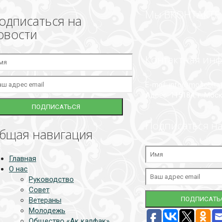
Мы ВКОНТАКТЕ
одписаться на
овости
Контактная ин
E-mail:
info@mosobltata
Адрес: 115184, г. Моск
Подписаться на
бщая навигация
Главная
О нас
Руководство
Совет
Ветераны
Молодежь
Общество «Ак калфак»