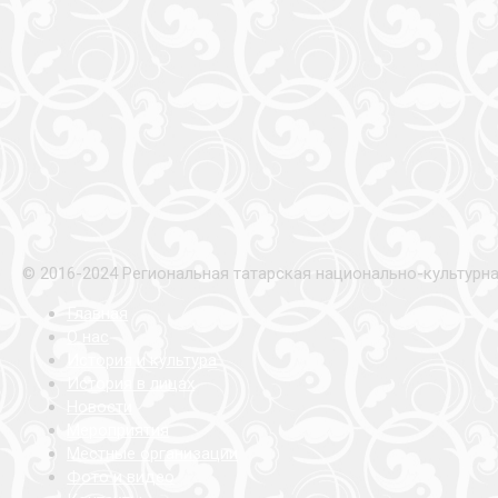
© 2016-2024 Региональная татарская национально-культурн
Главная
О нас
История и культура
История в лицах
Новости
Мероприятия
Местные организации
Фото и видео