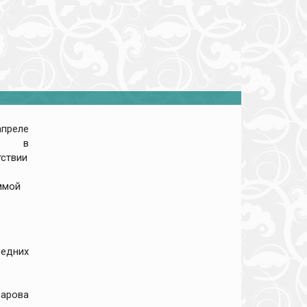
преле
г. в
тствии
ммой
редних
сарова