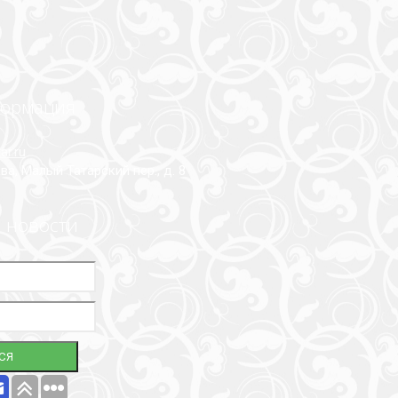
формация
r.ru
ва, Малый Татарский пер., д. 8
 новости