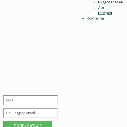
Видеогалерея
Арт-
галерея
Контакты
Мы ВКОНТАКТЕ
Контактная информация
E-mail:
info@mosobltatar.ru
Адрес: 115184, г. Москва, Малый Татарский пер., д. 8
Подписаться на новости