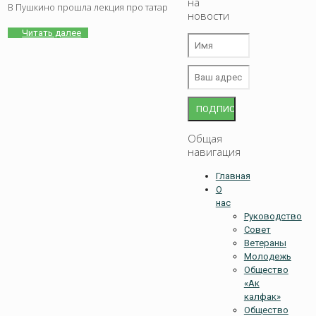
на
В Пушкино прошла лекция про татар
новости
Читать далее
Общая
навигация
Главная
О
нас
Руководство
Совет
Ветераны
Молодежь
Общество
«Ак
калфак»
Общество