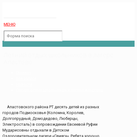
МЕНЮ
Летний отдых школьников в лагере
Апастово
Главная
Все записи
Новости
Летний отдых школьников в лагере Апастово
Апастовского района РТ десять детей из разных
городов Подмосковья (Коломна, Королев,
Долгопрудный, Домодедово, Люберцы,
Электросталь) в сопровождении Евсеевой Руфии
Мударисовны отдыхали в Детском
Оздоровительном лагере «Свияга». Ребята хорошо