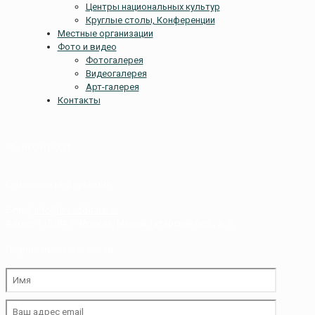
Центры национальных культур
Круглые столы, Конференции
Местные организации
Фото и видео
Фотогалерея
Видеогалерея
Арт-галерея
Контакты
Мы ВКОНТАКТЕ
Контактная информация
E-mail:
info@mosobltatar.ru
Адрес: 115184, г. Москва, Малый Татарский пер., д. 8
Подписаться на новости